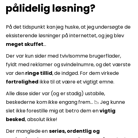
pålidelig løsning?
På det tidspunkt kan jeg huske, at jeg undersøgte de
eksisterende løsninger på internettet, og jeg blev
meget skuffet
…
Der var kun sider med tvivlsomme brugerflader,
fyldt med reklamer og svindelnumre, og det værste
var den
ringe tillid
, de indgød. For dem virkede
fortrolighed
ikke til at være et vigtigt emne.
Alle disse sider var (og er stadig) ustabile,
beskederne kom ikke engang frem... 📉 Jeg kunne
slet ikke forestille mig at betro dem en
vigtig
besked
, absolut ikke!
Der manglede en
seriøs, ordentlig og