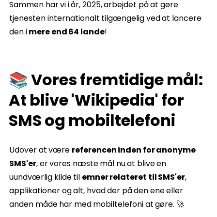
Sammen har vi i år, 2025, arbejdet på at gøre
tjenesten internationalt tilgængelig ved at lancere
den i
mere end 64 lande
!
📚 Vores fremtidige mål:
At blive 'Wikipedia' for
SMS og mobiltelefoni
Udover at være
referencen inden for anonyme
SMS'er
, er vores næste mål nu at blive en
uundværlig kilde til
emner relateret til SMS'er
,
applikationer og alt, hvad der på den ene eller
anden måde har med mobiltelefoni at gøre. 🚀