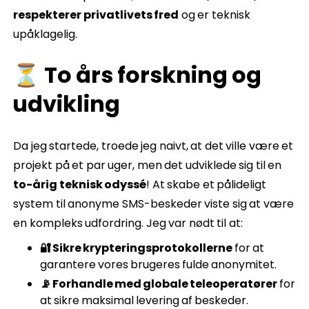
respekterer privatlivets fred
og er teknisk
upåklagelig.
⏳ To års forskning og
udvikling
Da jeg startede, troede jeg naivt, at det ville være et
projekt på et par uger, men det udviklede sig til en
to-årig teknisk odyssé
! At skabe et pålideligt
system til anonyme SMS-beskeder viste sig at være
en kompleks udfordring. Jeg var nødt til at:
🔐 Sikre krypteringsprotokollerne
for at
garantere vores brugeres fulde anonymitet.
📡 Forhandle med globale teleoperatører
for
at sikre maksimal levering af beskeder.