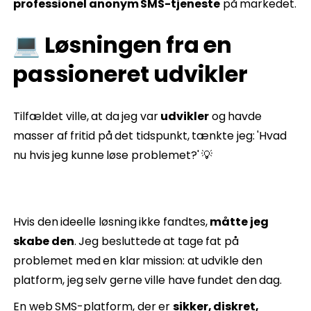
professionel anonym SMS-tjeneste
på markedet.
💻 Løsningen fra en
passioneret udvikler
Tilfældet ville, at da jeg var
udvikler
og havde
masser af fritid på det tidspunkt, tænkte jeg: 'Hvad
nu hvis jeg kunne løse problemet?' 💡
Hvis den ideelle løsning ikke fandtes,
måtte jeg
skabe den
. Jeg besluttede at tage fat på
problemet med en klar mission: at udvikle den
platform, jeg selv gerne ville have fundet den dag.
En web SMS-platform, der er
sikker, diskret,