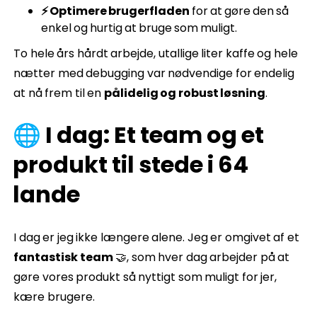
⚡ Optimere brugerfladen
for at gøre den så
enkel og hurtig at bruge som muligt.
To hele års hårdt arbejde, utallige liter kaffe og hele
nætter med debugging var nødvendige for endelig
at nå frem til en
pålidelig og robust løsning
.
🌐 I dag: Et team og et
produkt til stede i 64
lande
I dag er jeg ikke længere alene. Jeg er omgivet af et
fantastisk team
🤝, som hver dag arbejder på at
gøre vores produkt så nyttigt som muligt for jer,
kære brugere.