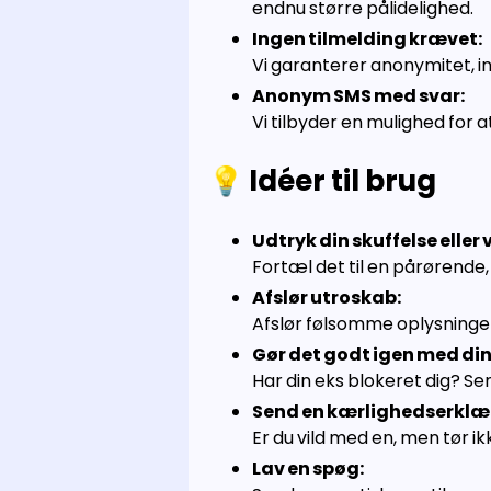
endnu større pålidelighed.
Ingen tilmelding krævet:
Vi garanterer anonymitet, i
Anonym SMS med svar:
Vi tilbyder en mulighed for 
💡 Idéer til brug
Udtryk din skuffelse eller 
Fortæl det til en pårørende,
Afslør utroskab:
Afslør følsomme oplysninger 
Gør det godt igen med din
Har din eks blokeret dig? Sen
Send en kærlighedserklæ
Er du vild med en, men tør ik
Lav en spøg: