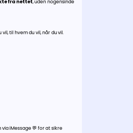
te fra nettet
, uden nogensinde
vil, til hvem du vil, når du vil.
ia iMessage 💬 for at sikre