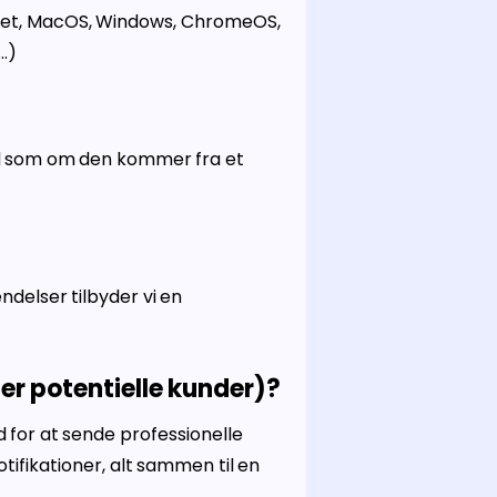
ablet, MacOS, Windows, ChromeOS,
.)
e ud som om den kommer fra et
ndelser tilbyder vi en
ller potentielle kunder)?
 for at sende professionelle
ifikationer, alt sammen til en