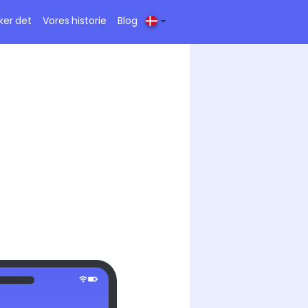
ker det
Vores historie
Blog