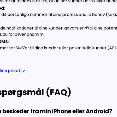
n for at få dem til at tro, at de har vundet i lotto, eller a
ed:
it personlige nummer til dine professionelle behov (f.eks.
de notifikationer til dine kunder, advarsler 📢 til dine poten
du forbliver anonym.
SMS:
sse-SMS'er til dine kunder eller potentielle kunder (API'
ine privatliv
 spørgsmål (FAQ)
beskeder fra min iPhone eller Android?