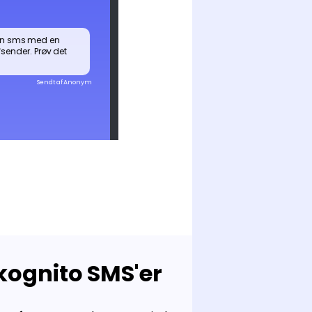
r en sms med en
ender. Prøv det
Sendt af Anonym
nkognito SMS'er